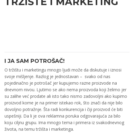
TRŽIŠTE I MARKETING
I JA SAM POTROŠAČ
!
O tržištu i marketingu mnogo ljudi može da diskutuje i iznosi
svoje mišljenje. Razlog je jednostavan – svako od nas
pojedinačno je potrošač jer kupujemo razne proizvode na
dnevnom nivou. Ljutimo se ako nema proizvoda koji želimo jer
su zalihe već prodate ali isto tako nismo zadovoljni ako kupimo
proizvod kome je na primer istekao rok, što znači da nije bilo
dovoljno potražnje. Šta radi konkurencija i čiji proizvod će biti
uspešniji. Da li je ova reklamna poruka odgovarajuća za bilo
koju ciljnu grupu. Ima mnogo tema i primera iz svakodnevnog
života, na temu tržišta i marketinga.